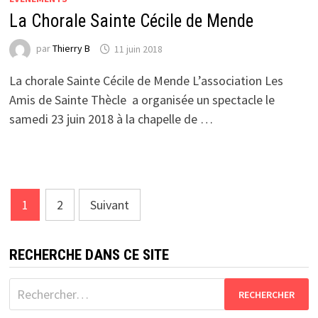
La Chorale Sainte Cécile de Mende
par
Thierry B
11 juin 2018
La chorale Sainte Cécile de Mende L’association Les
Amis de Sainte Thècle a organisée un spectacle le
samedi 23 juin 2018 à la chapelle de …
Pagination
1
2
Suivant
des
publications
RECHERCHE DANS CE SITE
Rechercher :