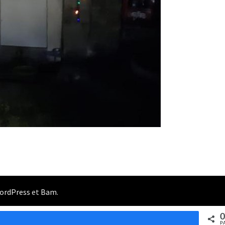
ordPress
et
Bam
.
0
Partagez
P