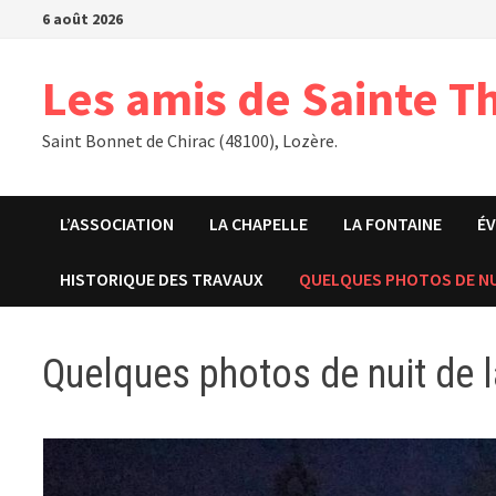
Passer
6 août 2026
au
contenu
Les amis de Sainte T
Saint Bonnet de Chirac (48100), Lozère.
L’ASSOCIATION
LA CHAPELLE
LA FONTAINE
É
HISTORIQUE DES TRAVAUX
QUELQUES PHOTOS DE NUI
Quelques photos de nuit de l